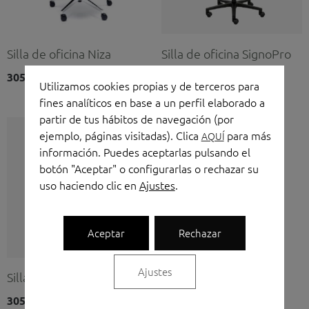
Silla de oficina Niza
Silla de oficina SignoPro
305,00
€
221,00
€
(IVA no incluido)
(IVA no incluido)
Utilizamos cookies propias y de terceros para
fines analíticos en base a un perfil elaborado a
partir de tus hábitos de navegación (por
ejemplo, páginas visitadas). Clica
para más
AQUÍ
información. Puedes aceptarlas pulsando el
botón "Aceptar" o configurarlas o rechazar su
uso haciendo clic en
Ajustes
.
Aceptar
Rechazar
Ajustes
Silla de oficina Skena
Silla de oficina Tirana
305,00
€
190,00
€
(IVA no incluido)
(IVA no incluido)