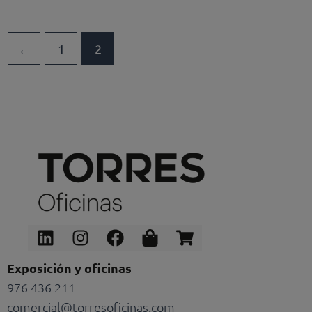
←
1
2
Linkedin
Instagram
Facebook
Shopping-
Shopping-
bag
cart
Exposición y oficinas
976 436 211
comercial@torresoficinas.com