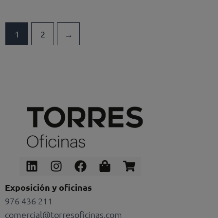
1
2
→
Linkedin
Instagram
Facebook
Shopping-
Shopping-
bag
cart
Exposición y oficinas
976 436 211
comercial@torresoficinas.com