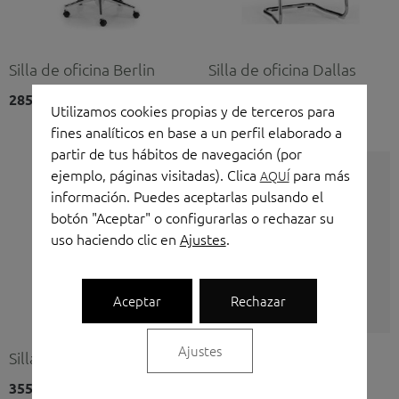
Silla de oficina Berlin
Silla de oficina Dallas
285,00
€
155,00
€
(IVA no incluido)
(IVA no incluido)
Utilizamos cookies propias y de terceros para
fines analíticos en base a un perfil elaborado a
partir de tus hábitos de navegación (por
ejemplo, páginas visitadas). Clica
para más
AQUÍ
información. Puedes aceptarlas pulsando el
botón "Aceptar" o configurarlas o rechazar su
uso haciendo clic en
Ajustes
.
Aceptar
Rechazar
Ajustes
Silla de oficina Dublin
Silla de oficina Equis
355,00
€
354,00
€
(IVA no incluido)
(IVA no incluido)