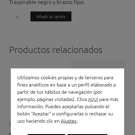
Traspirable negro y brazos fijos.
Silla
Añadir al carrito
de
oficina
Berlin
Productos relacionados
cantidad
Utilizamos cookies propias y de terceros para
fines analíticos en base a un perfil elaborado a
partir de tus hábitos de navegación (por
ejemplo, páginas visitadas). Clica
para más
AQUÍ
información. Puedes aceptarlas pulsando el
botón "Aceptar" o configurarlas o rechazar su
uso haciendo clic en
Ajustes
.
Silla de oficina Tirana
Silla de oficina Skena
190,00
€
305,00
€
(IVA no incluido)
(IVA no incluido)