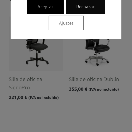
Aceptar
Rechazar
Ajustes
Silla de oficina
Silla de oficina Dublin
SignoPro
355,00
€
(IVA no incluido)
221,00
€
(IVA no incluido)