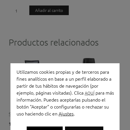
Silla
Añadir al carrito
de
oficina
Skena
Productos relacionados
cantidad
Utilizamos cookies propias y de terceros para
fines analíticos en base a un perfil elaborado a
partir de tus hábitos de navegación (por
ejemplo, páginas visitadas). Clica
para más
AQUÍ
información. Puedes aceptarlas pulsando el
botón "Aceptar" o configurarlas o rechazar su
uso haciendo clic en
Ajustes
.
Silla de oficina Tirana
Silla de oficina Dublin
190,00
€
355,00
€
(IVA no incluido)
(IVA no incluido)