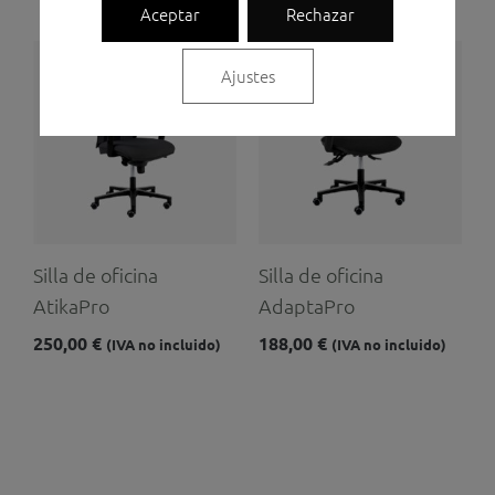
Aceptar
Rechazar
Ajustes
Silla de oficina
Silla de oficina
AtikaPro
AdaptaPro
250,00
€
188,00
€
(IVA no incluido)
(IVA no incluido)