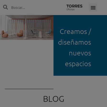
Ir
Search
Search
al
contenido
Creamos /
diseñamos
nuevos
espacios
BLOG