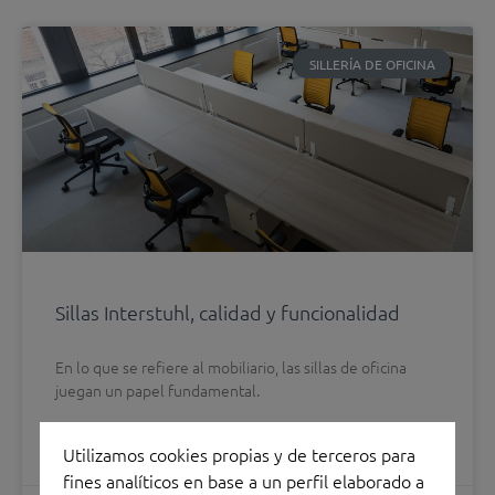
SILLERÍA DE OFICINA
Sillas Interstuhl, calidad y funcionalidad
En lo que se refiere al mobiliario, las sillas de oficina
juegan un papel fundamental.
LEER MÁS
Utilizamos cookies propias y de terceros para
fines analíticos en base a un perfil elaborado a