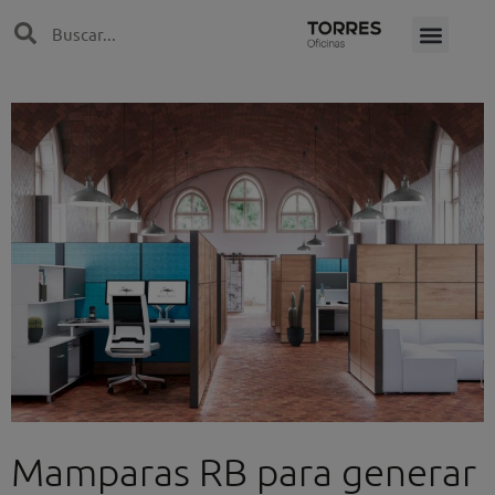
Ir
Search
Search
al
contenido
Mamparas RB para generar