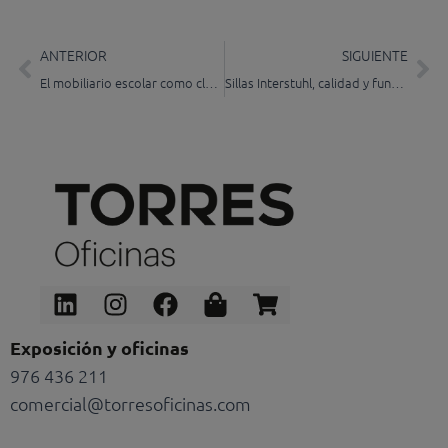
Prev
Ne
ANTERIOR
SIGUIENTE
El mobiliario escolar como clave en el aprendizaje
Sillas Interstuhl, calidad y funcionalidad
Linkedin
Instagram
Facebook
Shopping-
Shopping-
bag
cart
Exposición y oficinas
976 436 211
comercial@torresoficinas.com