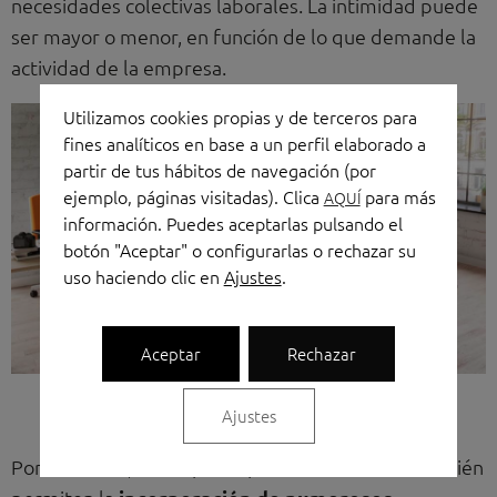
necesidades colectivas laborales. La intimidad puede
ser mayor o menor, en función de lo que demande la
actividad de la empresa.
Utilizamos cookies propias y de terceros para
fines analíticos en base a un perfil elaborado a
partir de tus hábitos de navegación (por
ejemplo, páginas visitadas). Clica
para más
AQUÍ
información. Puedes aceptarlas pulsando el
botón "Aceptar" o configurarlas o rechazar su
uso haciendo clic en
Ajustes
.
Aceptar
Rechazar
Mamparas RB
Ajustes
Por otro lado, este tipo de paneles divisorios también