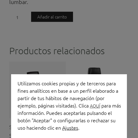
lumbar.
Silla
Añadir al carrito
de
oficina
Niza
Productos relacionados
cantidad
Utilizamos cookies propias y de terceros para
fines analíticos en base a un perfil elaborado a
partir de tus hábitos de navegación (por
ejemplo, páginas visitadas). Clica
para más
AQUÍ
información. Puedes aceptarlas pulsando el
botón "Aceptar" o configurarlas o rechazar su
Silla de oficina
Silla de oficina Dublin
uso haciendo clic en
Ajustes
.
SignoPro
355,00
€
(IVA no incluido)