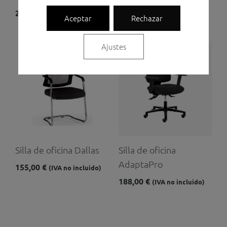
221,00
€
(IVA no incluido)
Aceptar
Rechazar
Ajustes
Silla de oficina Dallas
Silla de oficina
AdaptaPro
155,00
€
(IVA no incluido)
188,00
€
(IVA no incluido)