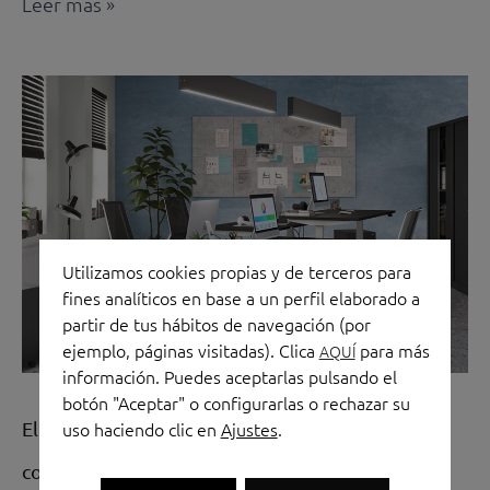
Leer más »
El
papel
de
las
sillas
de
Utilizamos cookies propias y de terceros para
oficina
fines analíticos en base a un perfil elaborado a
para
partir de tus hábitos de navegación (por
generar
ejemplo, páginas visitadas). Clica
para más
AQUÍ
comodidad
información. Puedes aceptarlas pulsando el
botón "Aceptar" o configurarlas o rechazar su
El papel de las sillas de oficina para generar
uso haciendo clic en
Ajustes
.
comodidad