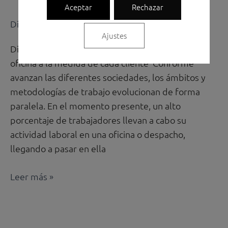
Aceptar
Rechazar
Diseño oficinas
,
Sillería de oficina
/
Rosa Torres
Ajustes
Disponemos de una amplia gama de sillas de
oficina a la medida de cada cliente Conforme
avanzan las diferentes sociedades, los ámbitos y
metodologías de trabajo evolucionan de forma
paralela. En el momento presente, un alto
porcentaje de trabajadores llevan a cabo su
actividad laboral en una oficina o despacho,
llegando a pasar en ella
Leer más »