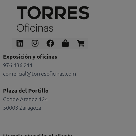
Linkedin
Instagram
Facebook
Shopping-
Shopping-
bag
cart
Exposición y oficinas
976 436 211
comercial@torresoficinas.com
Plaza del Portillo
Conde Aranda 124
50003 Zaragoza
Horario atención al cliente