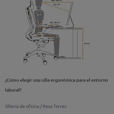
elegir
una
silla
ergonómica
para
el
entorno
laboral?
¿Cómo elegir una silla ergonómica para el entorno
laboral?
Sillería de oficina
/
Rosa Torres