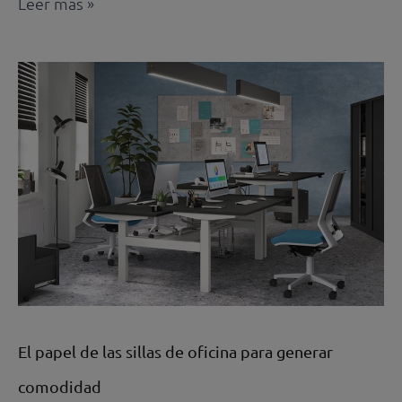
Leer más »
El
papel
de
las
sillas
de
oficina
para
generar
comodidad
El papel de las sillas de oficina para generar
comodidad