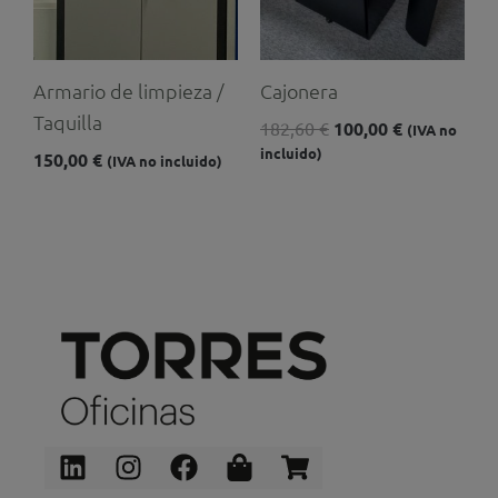
Armario de limpieza /
Cajonera
Taquilla
182,60
€
100,00
€
(IVA no
incluido)
150,00
€
(IVA no incluido)
Linkedin
Instagram
Facebook
Shopping-
Shopping-
bag
cart