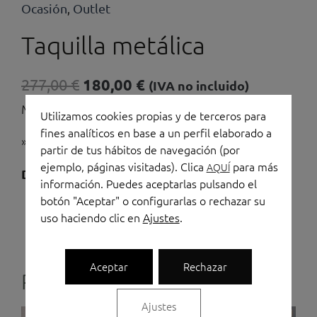
Ocasión
Outlet
,
Taquilla metálica
El
El
277,00
€
180,00
€
(IVA no incluido)
precio
precio
Medidas: 180 x 65 x 52 (h)
Utilizamos cookies propias y de terceros para
original
actual
fines analíticos en base a un perfil elaborado a
» TRANPORTE Y MONTAJE NO INLUIDO»
era:
es:
partir de tus hábitos de navegación (por
277,00 €.
180,00 €.
ejemplo, páginas visitadas). Clica
para más
AQUÍ
Taquilla
Disponibilidad:
Hay existencias
información. Puedes aceptarlas pulsando el
metálica
botón "Aceptar" o configurarlas o rechazar su
Añadir al carrito
cantidad
uso haciendo clic en
Ajustes
.
Aceptar
Rechazar
Productos relacionados
Ajustes
El
El