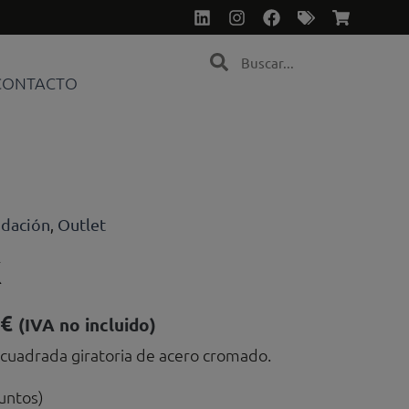
Linkedin
Instagram
Facebook
Tags
Shoppin
cart
Search
Search
CONTACTO
idación
Outlet
,
K
El
€
(IVA no incluido)
precio
a cuadrada giratoria de acero cromado.
l
actual
es:
juntos)