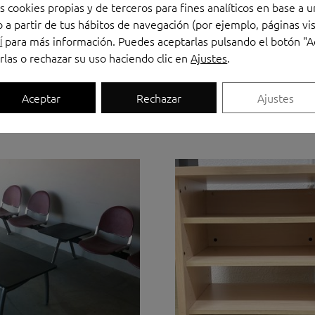
s cookies propias y de terceros para fines analíticos en base a u
 a partir de tus hábitos de navegación (por ejemplo, páginas vis
para más información. Puedes aceptarlas pulsando el botón "A
Í
rlas o rechazar su uso haciendo clic en
Ajustes
.
Aceptar
Rechazar
Ajustes
El
El
precio
precio
original
actual
era:
es:
479,00 €.
120,00 €.