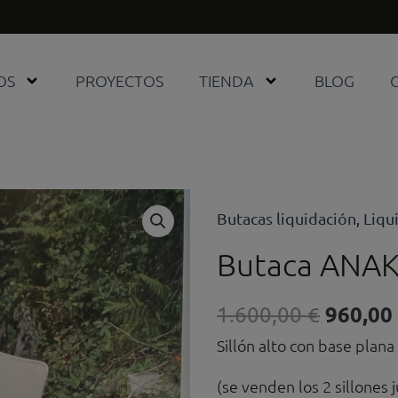
OS
PROYECTOS
TIENDA
BLOG
Butacas liquidación
Liqu
,
Butaca ANA
El
960,00
1.600,00
€
precio
Sillón alto con base plan
origina
era:
(se venden los 2 sillones 