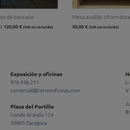
to de bancada
Mesa auxiliar informática
€
120,00
€
50,00
€
(IVA no incluido)
(IVA no incluido)
Exposición y oficinas
H
976 436 211
L-
comercial@torresoficinas.com
V 
-
ping-
Ju
Plaza del Portillo
8:
Conde Aranda 124
50003 Zaragoza