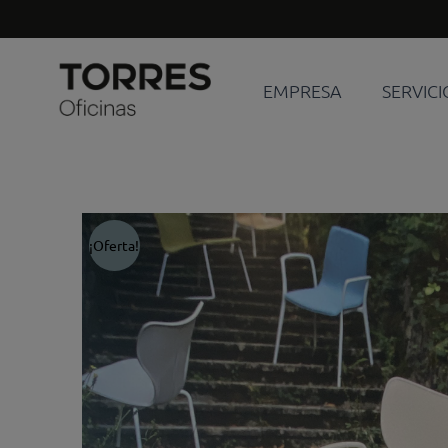
Ir
al
contenido
EMPRESA
SERVICI
¡Oferta!