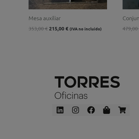
Mesa auxiliar
Conjun
353,00
€
215,00
€
479,00
(IVA no incluido)
Linkedin
Instagram
Facebook
Shopping
Shop
bag
cart