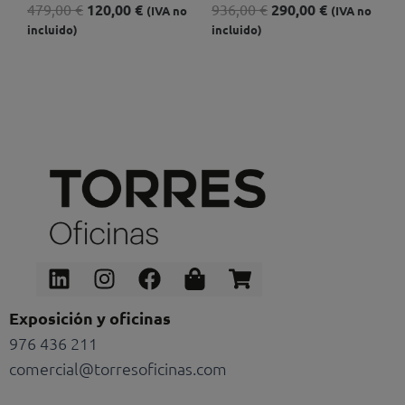
479,00
€
120,00
€
936,00
€
290,00
€
(IVA no
(IVA no
incluido)
incluido)
Linkedin
Instagram
Facebook
Shopping-
Shopping-
bag
cart
Exposición y oficinas
976 436 211
comercial@torresoficinas.com