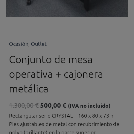
Ocasión
Outlet
,
Conjunto de mesa
operativa + cajonera
metálica
El
El
1.300,00
€
500,00
€
(IVA no incluido)
precio
precio
Rectangular serie CRYSTAL – 160 x 80 x 73 h
original
actual
Pies ajustables de metal con recubrimiento de
era:
es:
polvo (brillante) en la parte superior