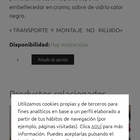
1.300,00 €.
500,00 €.
embellecedor en cromo, sobre de vidrio color
negro.
» TRANSPORTE Y MONTAJE NO INLUIDO»
Conjunto
Disponibilidad:
Hay existencias
de
Añadir al carrito
mesa
operativa
+
cajonera
Productos relacionados
metálica
Utilizamos cookies propias y de terceros para
cantidad
El
El
El
El
fines analíticos en base a un perfil elaborado a
precio
precio
precio
precio
partir de tus hábitos de navegación (por
original
actual
original
actual
ejemplo, páginas visitadas). Clica
para más
AQUÍ
era:
es:
era:
es:
información. Puedes aceptarlas pulsando el
134,00 €.
90,00 €.
333,00 €.
185,00 €.