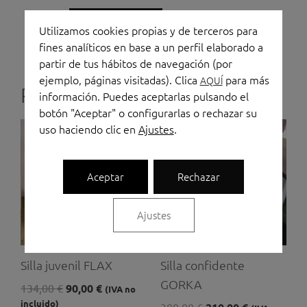
confidente
Añadir al carrito
ADOS
Utilizamos cookies propias y de terceros para
cantidad
fines analíticos en base a un perfil elaborado a
partir de tus hábitos de navegación (por
ejemplo, páginas visitadas). Clica
para más
AQUÍ
Productos relacionados
información. Puedes aceptarlas pulsando el
botón "Aceptar" o configurarlas o rechazar su
El
El
El
El
uso haciendo clic en
Ajustes
.
precio
precio
precio
precio
original
actual
original
actual
era:
es:
era:
es:
Aceptar
Rechazar
134,00 €.
90,00 €.
380,00 €.
210,00 €.
Ajustes
Silla juvenil FLAX
Silla confidente
GORKA
134,00
€
90,00
€
(IVA no
incluido)
380,00
€