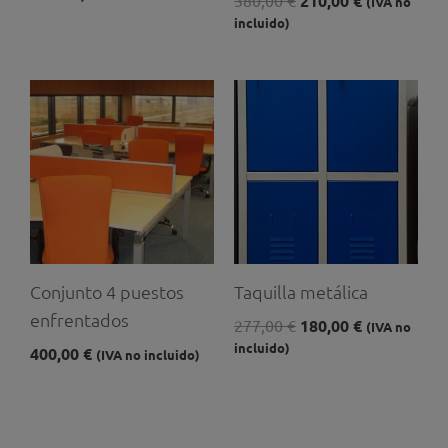
210,00
€
(IVA no
incluido)
El
El
precio
precio
original
actual
era:
es:
277,00 €.
180,00 €.
Conjunto 4 puestos
Taquilla metálica
enfrentados
277,00
€
180,00
€
(IVA no
incluido)
400,00
€
(IVA no incluido)