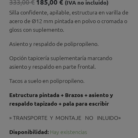
El
El
333,00
€
185,00
€
(IVA no incluido)
precio
precio
Silla confidente, apilable, estructura en varilla de
original
actual
acero de Ø12 mm pintada en polvo o cromada o
era:
es:
gloss con suplemento.
333,00 €.
185,00 €.
Asiento y respaldo de polipropileno.
Opción tapicería suplementaría marcando
asiento y respaldo en parte frontal.
Tacos a suelo en polipropileno.
Estructura pintada + Brazos + asiento y
respaldo tapizado + pala para escribir
» TRANSPORTE Y MONTAJE NO INLUIDO»
Silla
Disponibilidad:
Hay existencias