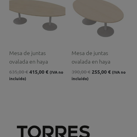
original
actual
original
actual
era:
es:
era:
es:
635,00 €.
415,00 €.
390,00 €.
255,00 €.
Mesa de juntas
Mesa de juntas
ovalada en haya
ovalada en haya
635,00
€
415,00
€
390,00
€
255,00
€
(IVA no
(IVA no
incluido)
incluido)