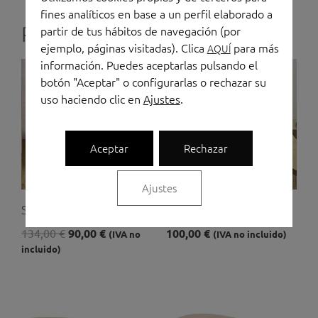
cantidad
fines analíticos en base a un perfil elaborado a
Productos relacionados
partir de tus hábitos de navegación (por
ejemplo, páginas visitadas). Clica
para más
AQUÍ
información. Puedes aceptarlas pulsando el
El
El
precio
precio
botón "Aceptar" o configurarlas o rechazar su
original
actual
uso haciendo clic en
Ajustes
.
era:
es:
134,00 €.
90,00 €.
Aceptar
Rechazar
Ajustes
Silla juvenil FLAX
Silla confidente
134,00
€
90,00
€
100,00
€
(IVA no
(IVA no incluido)
incluido)
El
El
El
El
precio
precio
precio
precio