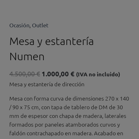
Ocasión
Outlet
,
Mesa y estantería
Numen
El
El
4.500,00
€
1.000,00
€
(IVA no incluido)
precio
precio
Mesa y estantería de dirección
original
actual
Mesa con forma curva de dimensiones 270 x 140
era:
es:
/ 90 x 75 cm, con tapa de tablero de DM de 30
4.500,00 €.
1.000,00 €.
mm de espesor con chapa de madera, laterales
formados por paneles atamborados curvos y
faldón contrachapado en madera. Acabado en