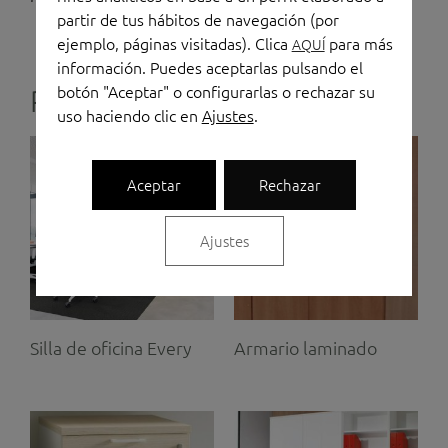
partir de tus hábitos de navegación (por
ejemplo, páginas visitadas). Clica
para más
AQUÍ
información. Puedes aceptarlas pulsando el
botón "Aceptar" o configurarlas o rechazar su
Productos relacionados
uso haciendo clic en
Ajustes
.
Aceptar
Rechazar
Ajustes
Silla de oficina Every
Armario laminado