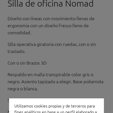
Silla de oficina Nomad
Diseño con líneas con movimiento llenas de
ergonomía con un diseño fresco lleno de
comodidad.
Silla operativa giratoria con ruedas, con o sin
traslado.
Con o sin Brazos 3D
Respaldo en malla transpirable color gris o
negro. Asiento tapizado a elegir. Base poliamida
negra o blanca.
Soporte lumbar regulable en altura.
Utilizamos cookies propias y de terceros para
Mecanismo sincro 5 posiciones autopesante
fines analíticos en base a un perfil elaborado a