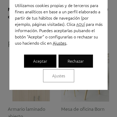
Utilizamos cookies propias y de terceros para
Medidas: 50 / 70 / 100 / 135 / 160 / 198 (h)
fines analíticos en base a un perfil elaborado a
cm
.
partir de tus hábitos de navegación (por
ejemplo, páginas visitadas). Clica
para más
AQUÍ
información. Puedes aceptarlas pulsando el
botón "Aceptar" o configurarlas o rechazar su
Productos relacionados
uso haciendo clic en
Ajustes
.
Aceptar
Rechazar
Ajustes
Armario laminado
Mesa de oficina Born
abierto