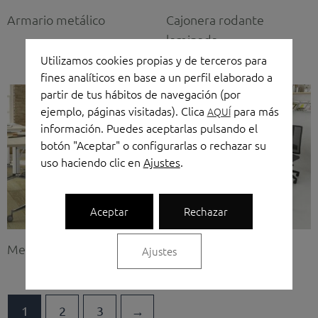
Armario metálico
Cajonera rodante
laminada
Utilizamos cookies propias y de terceros para
fines analíticos en base a un perfil elaborado a
partir de tus hábitos de navegación (por
ejemplo, páginas visitadas). Clica
para más
AQUÍ
información. Puedes aceptarlas pulsando el
botón "Aceptar" o configurarlas o rechazar su
uso haciendo clic en
Ajustes
.
Aceptar
Rechazar
Mesa colectividades Net
Mesa de oficina Born
Ajustes
1
2
3
→