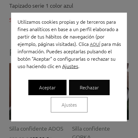
Tapizado serie 1 color azul
Sin existencias
Utilizamos cookies propias y de terceros para
fines analíticos en base a un perfil elaborado a
partir de tus hábitos de navegación (por
ejemplo, páginas visitadas). Clica
para más
AQUÍ
Productos relacionados
información. Puedes aceptarlas pulsando el
botón "Aceptar" o configurarlas o rechazar su
uso haciendo clic en
Ajustes
.
El
El
El
El
precio
precio
precio
precio
original
actual
original
actual
era:
es:
era:
es:
Aceptar
Rechazar
333,00 €.
185,00 €.
380,00 €.
210,00 €.
Ajustes
Silla confidente ADOS
Silla confidente
GORKA