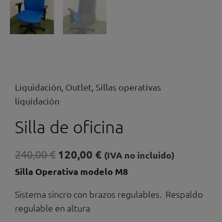
Liquidación
Outlet
Sillas operativas
,
,
liquidación
Silla de oficina
El
El
240,00
€
120,00
€
(IVA no incluido)
precio
precio
Silla Operativa modelo M8
original
actual
Sistema sincro con brazos regulables. Respaldo
era:
es:
regulable en altura
240,00 €.
120,00 €.