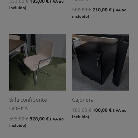
333,00
€
185,00
€
(IVA no
incluido)
380,00
€
210,00
€
(IVA no
incluido)
El
El
El
El
precio
precio
precio
precio
original
actual
original
actual
era:
es:
era:
es:
595,00 €.
328,00 €.
182,60 €.
100,00 €.
Silla confidente
Cajonera
GORKA
182,60
€
100,00
€
(IVA no
incluido)
595,00
€
328,00
€
(IVA no
incluido)