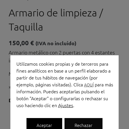
Armario de limpieza /
Taquilla
150,00
€
(IVA no incluido)
Armario metálico con 2 puertas con 4 estantes
interiores
Utilizamos cookies propias y de terceros para
fines analíticos en base a un perfil elaborado a
Medidas: 180 x 60 x 50
partir de tus hábitos de navegación (por
ejemplo, páginas visitadas). Clica
para más
AQUÍ
» TRANPORTE Y MONTAJE NO INLUIDO»
información. Puedes aceptarlas pulsando el
botón "Aceptar" o configurarlas o rechazar su
Armario
Disponibilidad:
Hay existencias
uso haciendo clic en
Ajustes
.
de
Añadir al carrito
limpieza
/
Aceptar
Rechazar