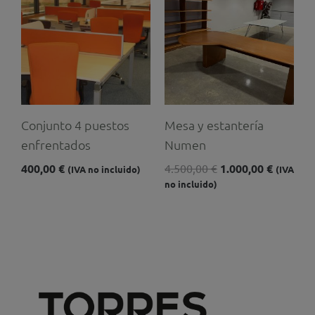
original
actual
era:
es:
4.500,00 €.
1.000,00
Conjunto 4 puestos
Mesa y estantería
enfrentados
Numen
400,00
€
4.500,00
€
1.000,00
€
(IVA no incluido)
(IVA
no incluido)