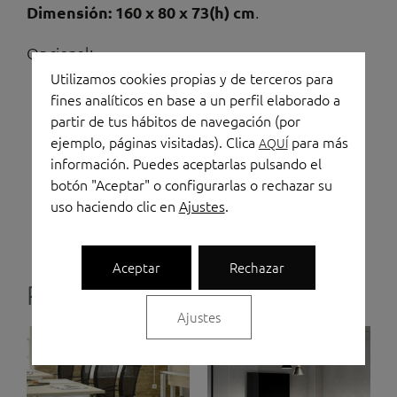
Dimensión: 160 x 80 x 73(h) cm
.
Opcional:
Utilizamos cookies propias y de terceros para
Plafones separadores de uno y dos
fines analíticos en base a un perfil elaborado a
niveles; tapizados, melamina o acústicos
partir de tus hábitos de navegación (por
ejemplo, páginas visitadas). Clica
para más
Bandeja electrificación individual
AQUÍ
información. Puedes aceptarlas pulsando el
Pasacables imantado
botón "Aceptar" o configurarlas o rechazar su
Tótem
uso haciendo clic en
Ajustes
.
Aceptar
Rechazar
Productos relacionados
Ajustes