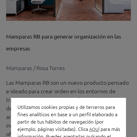
empresas
Mamparas RB para generar organización en las
empresas
Mamparas
/
Rosa Torres
Las Mamparas RB son un nuevo producto pensado
e ideado para crear orden en los entornos de
trabajo. Entre sus principales funcionalidades,
Utilizamos cookies propias y de terceros para
destaca el crear configuraciones micro
fines analíticos en base a un perfil elaborado a
arquitectónicas para favorecer los espacios
partir de tus hábitos de navegación (por
independientes. Por tanto, estas mamparas de
ejemplo, páginas visitadas). Clica
para más
AQUÍ
oficina son muy prácticas para empresas
información. Puedes aceptarlas pulsando el