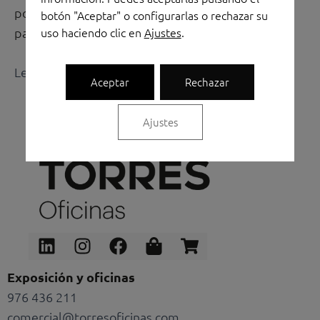
polivalentes y que están en constante evolución
botón "Aceptar" o configurarlas o rechazar su
uso haciendo clic en
Ajustes
.
para adecuarse a los […]
Leer más »
Aceptar
Rechazar
Ajustes
Linkedin
Instagram
Facebook
Shopping-
Shopping-
bag
cart
Exposición y oficinas
976 436 211
comercial@torresoficinas.com