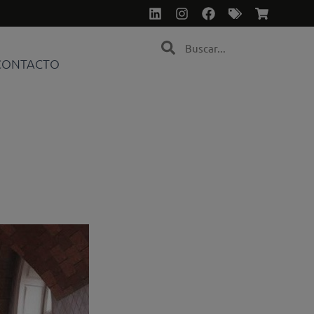
Linkedin
Instagram
Facebook
Tags
Shoppin
cart
Search
Search
CONTACTO