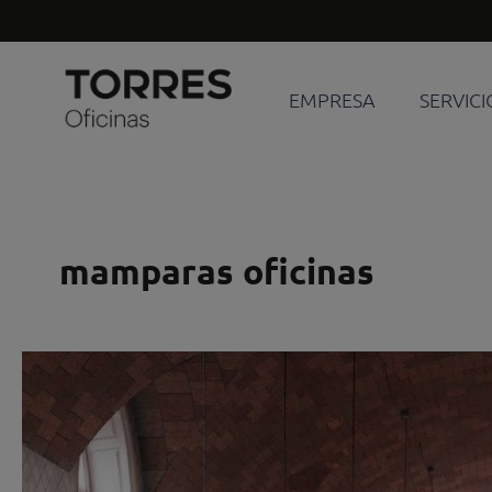
Ir
al
contenido
EMPRESA
SERVICI
mamparas oficinas
Mamparas
RB
para
generar
organización