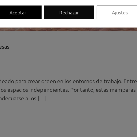
Aceptar
Rechazar
Ajustes
esas
do para crear orden en los entornos de trabajo. Entre s
 los espacios independientes. Por tanto, estas mamparas
adecuarse a los […]