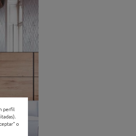
n perfil
itadas).
ceptar" o