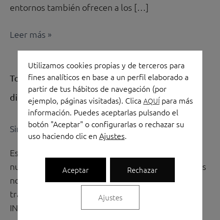
entornos también ofrecen a los […]
Leer más »
Utilizamos cookies propias y de terceros para
Torres
fines analíticos en base a un perfil elaborado a
Torres Oficinas con el interiorismo: Contract,
Oficinas
partir de tus hábitos de navegación (por
diseño y calidad.
con
ejemplo, páginas visitadas). Clica
para más
AQUÍ
información. Puedes aceptarlas pulsando el
el
botón "Aceptar" o configurarlas o rechazar su
interiorismo:
Sin categoría
/
Rosa Torres
uso haciendo clic en
Ajustes
.
Contract,
Estamos más horas en nuestra oficina, que en
diseño
nuestra propia casa; por eso desde Torres Oficinas
y
Aceptar
Rechazar
no solamente queremos equipar su espacio de
calidad.
trabajo, sino ofrecer un valor añadido de
Ajustes
INTERIORISMO. Contamos con un equipo de