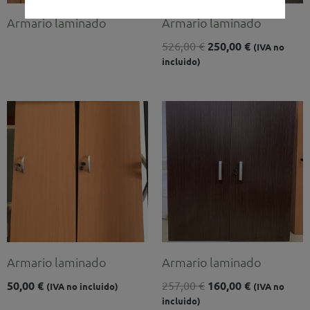
Armario laminado
Armario laminado
526,00
€
250,00
€
(IVA no
incluido)
El
El
precio
precio
original
actual
era:
es:
257,00 €.
160,00 €.
Armario laminado
Armario laminado
50,00
€
257,00
€
160,00
€
(IVA no incluido)
(IVA no
incluido)