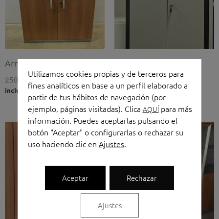
Armario con cerradura
Armario de limpieza /
Utilizamos cookies propias y de terceros para
Taquilla
250,00
€
160,00
€
(IVA no
fines analíticos en base a un perfil elaborado a
incluido)
150,00
€
(IVA no incluido)
partir de tus hábitos de navegación (por
ejemplo, páginas visitadas). Clica
para más
AQUÍ
información. Puedes aceptarlas pulsando el
El
El
botón "Aceptar" o configurarlas o rechazar su
precio
precio
uso haciendo clic en
Ajustes
.
original
actual
era:
es:
526,00 €.
250,00 €.
Aceptar
Rechazar
Ajustes