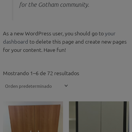
for the Gotham community.
As a new WordPress user, you should go to
your
dashboard
to delete this page and create new pages
for your content. Have fun!
Mostrando 1–6 de 72 resultados
El
El
precio
precio
original
actual
era:
es:
250,00 €.
160,00 €.