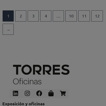
1
2
3
4
…
10
11
12
→
Linkedin
Instagram
Facebook
Shopping-
Shopping-
bag
cart
Exposición y oficinas