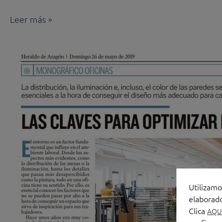
Leer más »
«LA
PRIMERA
IMPRESIÓN
DICE
(Y
MUCHO)
DE
TU
EMPRESA»
Utilizamo
elaborado
Clica
AQU