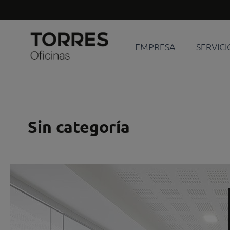
Ir
al
contenido
EMPRESA
SERVICI
Sin categoría
¡¡
Volvemos
con
las
pilas