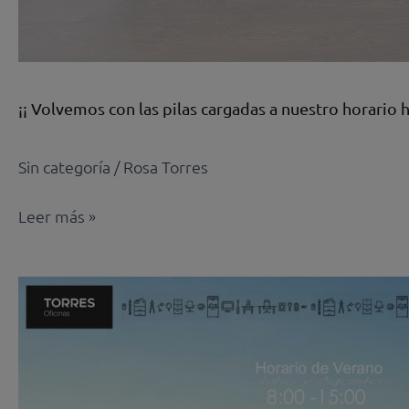
¡¡ Volvemos con las pilas cargadas a nuestro horario h
Sin categoría
/
Rosa Torres
Leer más »
¡¡
Buen
Verano
a
tod@s