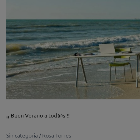
!!
¡¡ Buen Verano a tod@s !!
Sin categoría
/
Rosa Torres