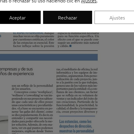
rlas o rechazar su uso haciendo clic en
Ajustes
.
Aceptar
Rechazar
Ajustes