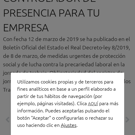
PRESENCIA PARA TU
EMPRESA
Con fecha 12 de marzo de 2019 se ha publicado en el
Boletín Oficial del Estado el Real Decreto-ley 8/2019,
de 8 de marzo, de medidas urgentes de protección
social y de lucha contra la precariedad laboral en la
jornada de trabajo. Obligatoriedad del registro de
jornada (modificación del art. 34.9 del Estatuto de los
Utilizamos cookies propias y de terceros para
fines analíticos en base a un perfil elaborado a
Trabajadores).
partir de tus hábitos de navegación (por
Prev
Ne
ejemplo, páginas visitadas). Clica
para más
AQUÍ
información. Puedes aceptarlas pulsando el
ANTERIOR
SIGUIENTE
botón "Aceptar" o configurarlas o rechazar su
Productos con identidad para oficinas: diseños que trascienden
La elegancia de la simplicidad con la Mesa de Dirección Gravity
uso haciendo clic en
Ajustes
.