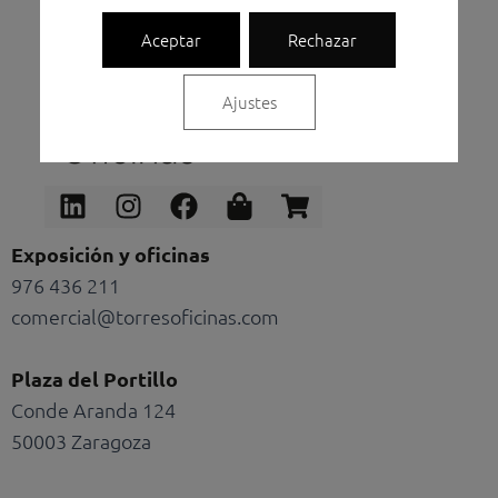
Aceptar
Rechazar
Ajustes
Linkedin
Instagram
Facebook
Shopping-
Shopping-
bag
cart
Exposición y oficinas
976 436 211
comercial@torresoficinas.com
Plaza del Portillo
Conde Aranda 124
50003 Zaragoza