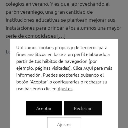
aprendizaje
colegios en verano. Y es que, aprovechando el
parón veraniego, una gran cantidad de
instituciones educativas se plantean mejorar sus
instalaciones para brindar a los alumnos una mayor
serie de comodidades […]
Utilizamos cookies propias y de terceros para
Leer más »
fines analíticos en base a un perfil elaborado a
partir de tus hábitos de navegación (por
ejemplo, páginas visitadas). Clica
para más
AQUÍ
información. Puedes aceptarlas pulsando el
botón "Aceptar" o configurarlas o rechazar su
uso haciendo clic en
Ajustes
.
Aceptar
Rechazar
Linkedin
Instagram
Facebook
Shopping-
Shopping-
Ajustes
bag
cart