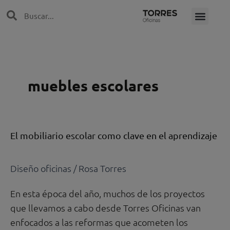
Ir
Search
Search
al
contenido
muebles escolares
El
El mobiliario escolar como clave en el aprendizaje
mobiliario
escolar
Diseño oficinas
/
Rosa Torres
como
clave
En esta época del año, muchos de los proyectos
en
que llevamos a cabo desde Torres Oficinas van
el
enfocados a las reformas que acometen los