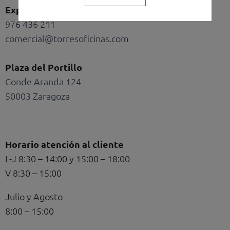
Exposición y oficinas
976 436 211
comercial@torresoficinas.com
Plaza del Portillo
Conde Aranda 124
50003 Zaragoza
Horario atención al cliente
L-J 8:30 – 14:00 y 15:00 – 18:00
V 8:30 – 15:00
Julio y Agosto
8:00 – 15:00