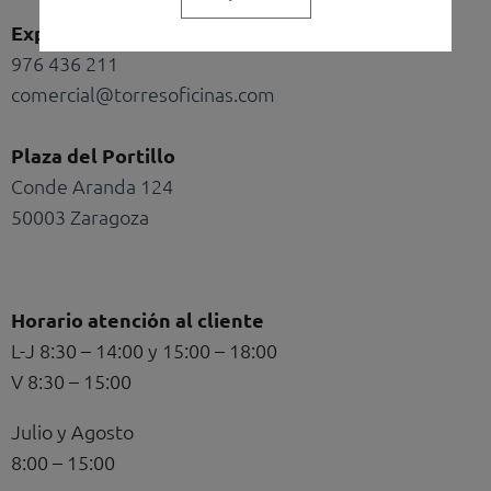
bag
cart
Exposición y oficinas
976 436 211
comercial@torresoficinas.com
Plaza del Portillo
Conde Aranda 124
50003 Zaragoza
Horario atención al cliente
L-J 8:30 – 14:00 y 15:00 – 18:00
V 8:30 – 15:00
Julio y Agosto
8:00 – 15:00