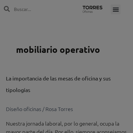
Ir
Search
Search
al
contenido
mobiliario operativo
La
La importancia de las mesas de oficina y sus
importancia
tipologías
de
las
mesas
Diseño oficinas
/
Rosa Torres
de
Nuestra jornada laboral, por lo general, ocupa la
oficina
mayor parte del día. Por ello, siempre aconsejamos