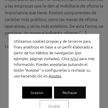
y
a las empresas que le den al mobiliario de oficina la
sus
importancia que tiene. Existen componentes de
tipologías
carácter más práctico, como las mesas de oficina
operativas, y otros más estéticos. De esta forma, se
consigue, de manera indirecta, ofrecer […]
Utilizamos cookies propias y de terceros para
Leer más »
fines analíticos en base a un perfil elaborado a
partir de tus hábitos de navegación (por
ejemplo, páginas visitadas). Clica
para más
AQUÍ
información. Puedes aceptarlas pulsando el
botón "Aceptar" o configurarlas o rechazar su
uso haciendo clic en
Ajustes
.
Aceptar
Rechazar
Linkedin
Instagram
Facebook
Shopping-
Shopping-
Ajustes