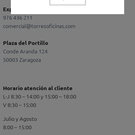
bag
cart
Exposición y oficinas
976 436 211
comercial@torresoficinas.com
Plaza del Portillo
Conde Aranda 124
50003 Zaragoza
Horario atención al cliente
L-J 8:30 – 14:00 y 15:00 – 18:00
V 8:30 – 15:00
Julio y Agosto
8:00 – 15:00