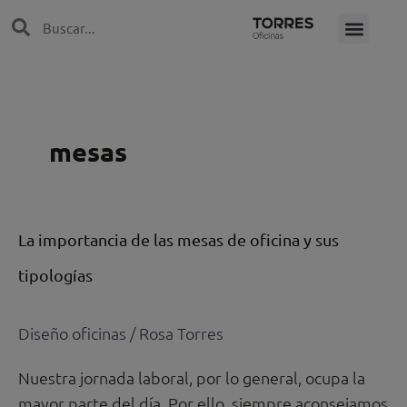
Ir
Search
Search
al
contenido
mesas
La
La importancia de las mesas de oficina y sus
importancia
tipologías
de
las
mesas
Diseño oficinas
/
Rosa Torres
de
Nuestra jornada laboral, por lo general, ocupa la
oficina
mayor parte del día. Por ello, siempre aconsejamos