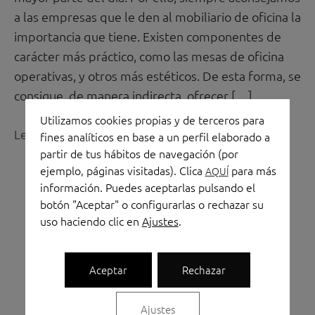
y
a las empresas que le den al mobiliario de oficina la
sus
importancia que tiene. Existen componentes de
tipologías
carácter más práctico, como las mesas de oficina
operativas, y otros más estéticos. De esta forma, se
consigue, de manera indirecta, ofrecer […]
Utilizamos cookies propias y de terceros para
Leer más »
fines analíticos en base a un perfil elaborado a
partir de tus hábitos de navegación (por
ejemplo, páginas visitadas). Clica
para más
AQUÍ
información. Puedes aceptarlas pulsando el
botón "Aceptar" o configurarlas o rechazar su
uso haciendo clic en
Ajustes
.
Aceptar
Rechazar
Linkedin
Instagram
Facebook
Shopping-
Shopping-
Ajustes