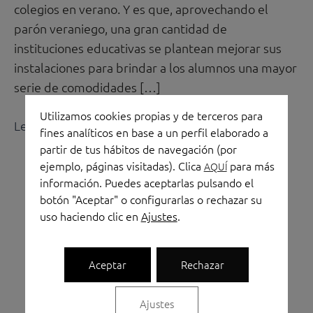
aprendizaje
colegios en verano. Y es que, aprovechando el
parón veraniego, una gran cantidad de
instituciones educativas se plantean mejorar sus
instalaciones para brindar a los alumnos una mayor
serie de comodidades […]
Utilizamos cookies propias y de terceros para
Leer más »
fines analíticos en base a un perfil elaborado a
partir de tus hábitos de navegación (por
ejemplo, páginas visitadas). Clica
para más
AQUÍ
información. Puedes aceptarlas pulsando el
botón "Aceptar" o configurarlas o rechazar su
uso haciendo clic en
Ajustes
.
Aceptar
Rechazar
Linkedin
Instagram
Facebook
Shopping-
Shopping-
Ajustes
bag
cart