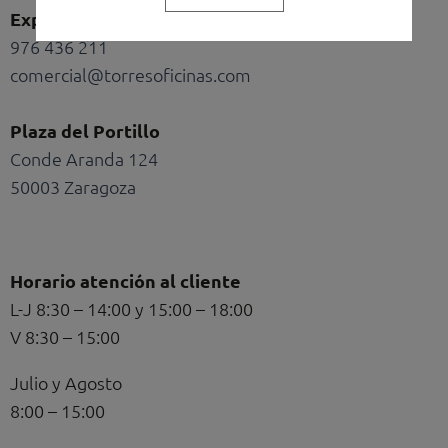
Exposición y oficinas
976 436 211
comercial@torresoficinas.com
Plaza del Portillo
Conde Aranda 124
50003 Zaragoza
Horario atención al cliente
L-J 8:30 – 14:00 y 15:00 – 18:00
V 8:30 – 15:00
Julio y Agosto
8:00 – 15:00