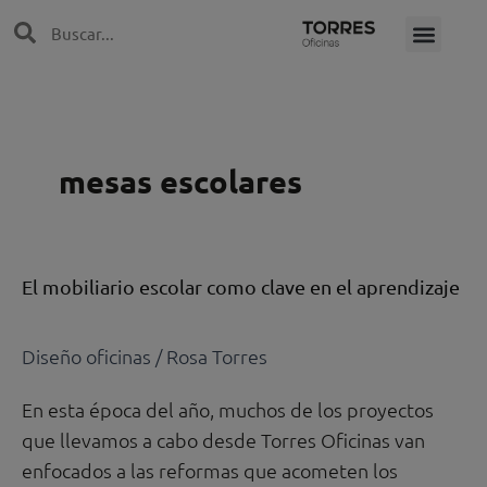
Ir
Search
Search
al
contenido
mesas escolares
El
El mobiliario escolar como clave en el aprendizaje
mobiliario
escolar
Diseño oficinas
/
Rosa Torres
como
clave
En esta época del año, muchos de los proyectos
en
que llevamos a cabo desde Torres Oficinas van
el
enfocados a las reformas que acometen los