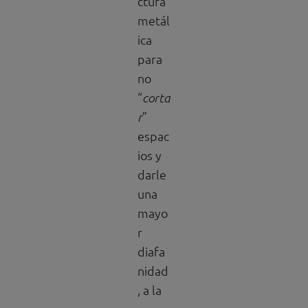
ctura
metál
ica
para
no
“
corta
”
r
espac
ios y
darle
una
mayo
r
diafa
nidad
, a la