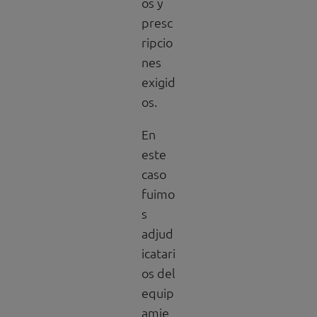
os y
presc
ripcio
nes
exigid
os.
En
este
caso
fuimo
s
adjud
icatari
os del
equip
amie