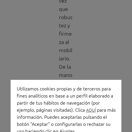
vez
que
robus
tez y
firme
za al
mobil
iario.
De la
mano
del
Utilizamos cookies propias y de terceros para
arquit
fines analíticos en base a un perfil elaborado a
ecto
partir de tus hábitos de navegación (por
Carlo
ejemplo, páginas visitadas). Clica
para más
AQUÍ
s
información. Puedes aceptarlas pulsando el
botón "Aceptar" o configurarlas o rechazar su
Bress
uso haciendo clic en
Ajustes
.