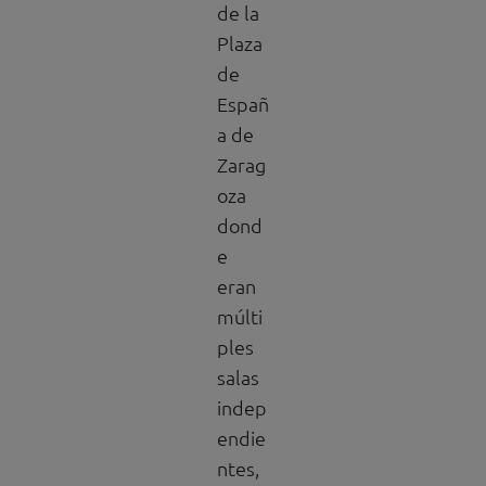
de la
Plaza
de
Españ
a de
Zarag
oza
dond
e
eran
múlti
ples
salas
indep
endie
ntes,