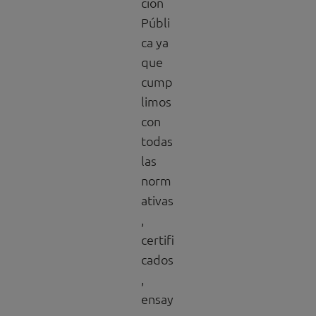
ción
Públi
ca ya
que
cump
limos
con
todas
las
norm
ativas
,
certifi
cados
,
ensay