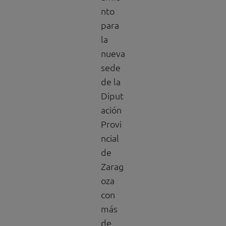
nto
para
la
nueva
sede
de la
Diput
ación
Provi
ncial
de
Zarag
oza
con
más
de