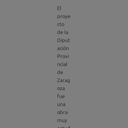
El
proye
cto
de la
Diput
ación
Provi
ncial
de
Zarag
oza
fue
una
obra
muy
estud