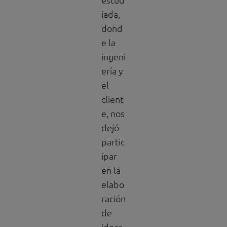
iada,
dond
e la
ingeni
ería y
el
client
e, nos
dejó
partic
ipar
en la
elabo
ración
de
ideas