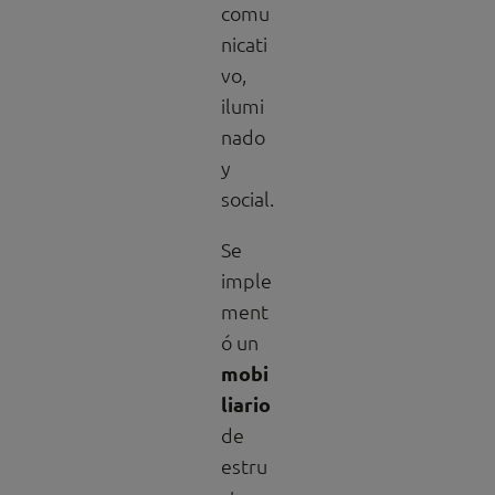
comu
nicati
vo,
ilumi
nado
y
social.
Se
imple
ment
ó un
mobi
liario
de
estru