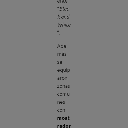
ente
“
Blac
k and
White
”.
Ade
más
se
equip
aron
zonas
comu
nes
con
most
rador