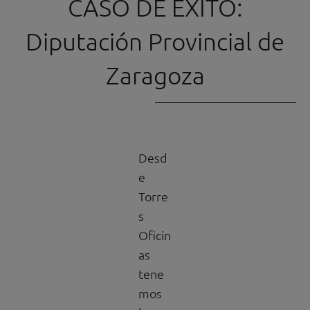
CASO DE ÉXITO:
Diputación Provincial de
Zaragoza​
Desd
e
Torre
s
Oficin
as
tene
mos