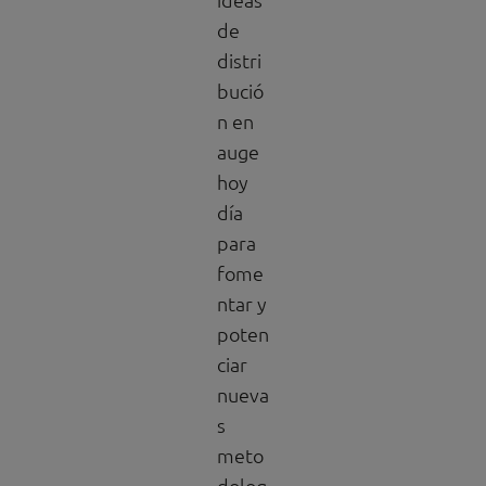
de
distri
bució
n en
auge
hoy
día
para
fome
ntar y
poten
ciar
nueva
s
meto
dolog