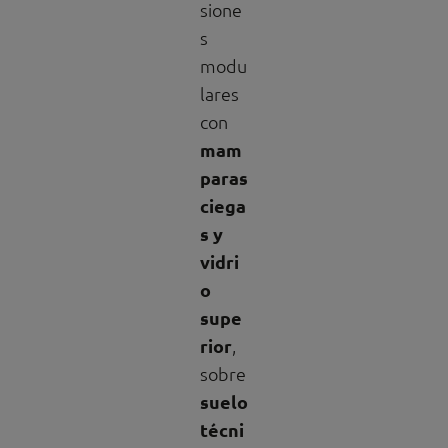
sione
s
modu
lares
con
mam
paras
ciega
s y
vidri
o
supe
rior
,
sobre
suelo
técni