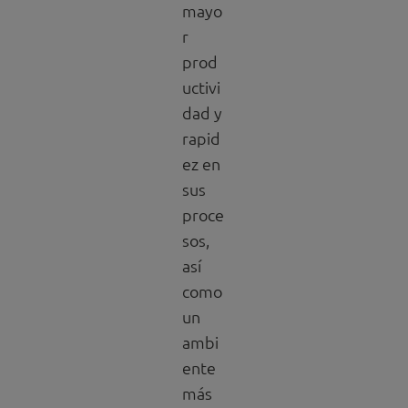
mayo
r
prod
uctivi
dad y
rapid
ez en
sus
proce
sos,
así
como
un
ambi
ente
más