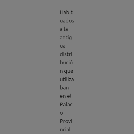
Habit
uados
a la
antig
ua
distri
bució
n que
utiliza
ban
en el
Palaci
o
Provi
ncial