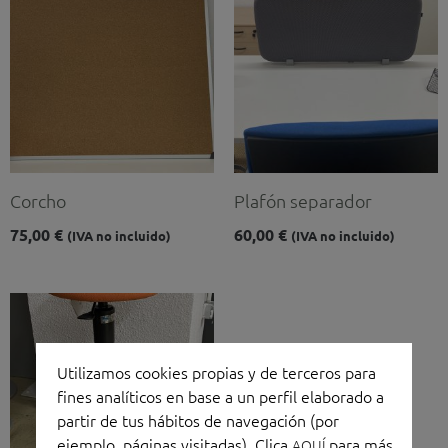
Corcho
Plafón separador
75,00
€
60,00
€
(IVA no incluido)
(IVA no incluido)
El
El
precio
precio
original
actual
era:
es:
Utilizamos cookies propias y de terceros para
116,00 €.
55,00 €.
fines analíticos en base a un perfil elaborado a
partir de tus hábitos de navegación (por
ejemplo, páginas visitadas). Clica
para más
AQUÍ