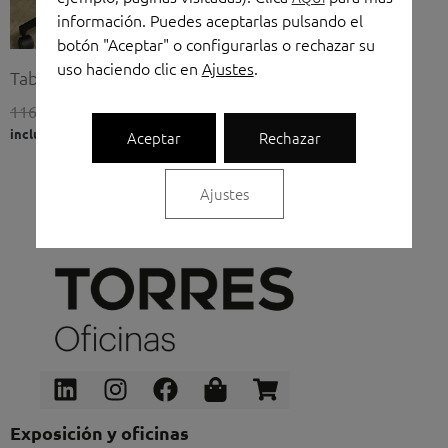
información. Puedes aceptarlas pulsando el
botón "Aceptar" o configurarlas o rechazar su
uso haciendo clic en
Ajustes
.
Taburete
116,00
€
55,00
€
(IVA no
incluido)
Aceptar
Rechazar
Ajustes
Linkedin
Instagram
Facebook
Shopping-
Shopping-
bag
cart
Exposición y oficinas