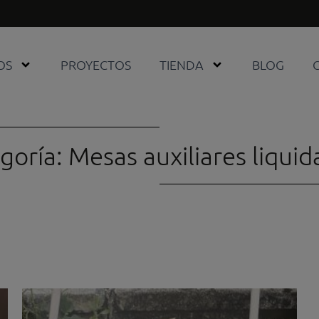
OS
PROYECTOS
TIENDA
BLOG
goría: Mesas auxiliares liquid
El
El
precio
precio