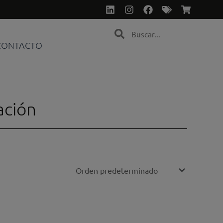
Linkedin
Instagram
Facebook
Tags
Shoppin
cart
Search
Search
CONTACTO
ación