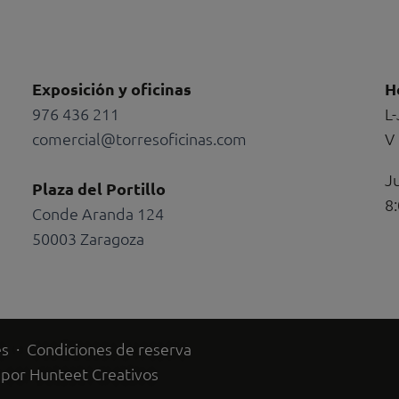
Exposición y oficinas
H
976 436 211
L-
comercial@torresoficinas.com
V 
-
ping-
Ju
Plaza del Portillo
8:
Conde Aranda 124
50003 Zaragoza
es
·
Condiciones de reserva
 por
Hunteet Creativos