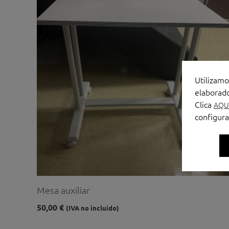
Utilizamo
elaborado
Clica
AQU
configura
Mesa auxiliar
50,00
€
(IVA no incluido)