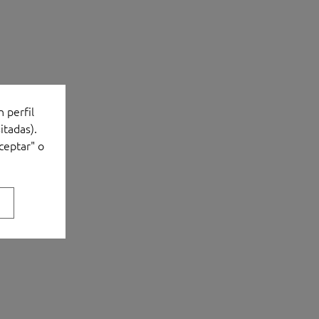
n perfil
itadas).
ceptar" o