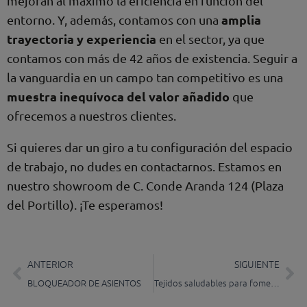
mejoran al máximo la eficiencia en función del
amplia
entorno. Y, además, contamos con una
trayectoria y experiencia
en el sector, ya que
contamos con más de 42 años de existencia. Seguir a
la vanguardia en un campo tan competitivo es una
muestra inequívoca del valor añadido
que
ofrecemos a nuestros clientes.
Si quieres dar un giro a tu configuración del espacio
de trabajo, no dudes en contactarnos. Estamos en
nuestro showroom de C. Conde Aranda 124 (Plaza
del Portillo). ¡Te esperamos!
Prev
Ne
ANTERIOR
SIGUIENTE
BLOQUEADOR DE ASIENTOS
Tejidos saludables para fomentar el bienestar