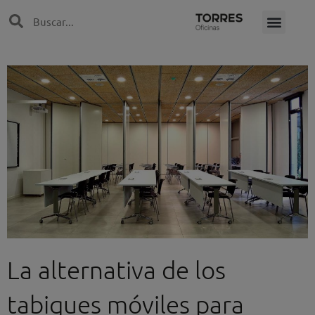
Ir
Search
Search
al
contenido
La alternativa de los
tabiques móviles para