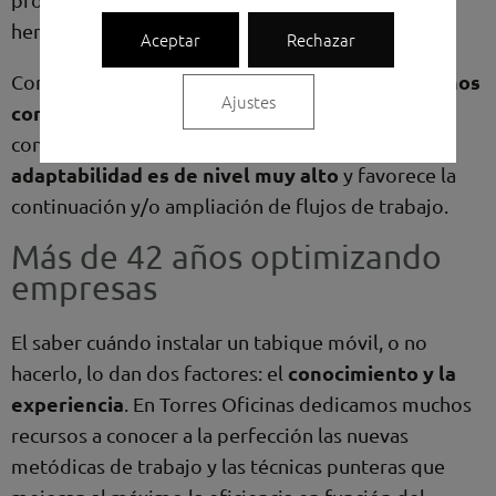
hemos encontrado en los últimos tiempos.
Aceptar
Rechazar
entornos
Con los tabiques móviles, se pueden crear
Ajustes
con personalidad y aislamiento acústico
a
la
conveniencia de la compañía. Por tanto,
adaptabilidad es de nivel muy alto
y favorece la
continuación y/o ampliación de flujos de trabajo.
Más de 42 años optimizando
empresas
El saber cuándo instalar un tabique móvil, o no
conocimiento y la
hacerlo, lo dan dos factores: el
experiencia
. En Torres Oficinas dedicamos muchos
recursos a conocer a la perfección las nuevas
metódicas de trabajo y las técnicas punteras que