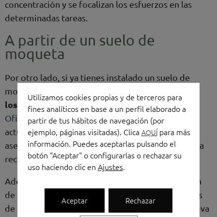
concentración y se focalizan los esfuerzos en las
determinadas tareas.
A partir de un suelo de
moqueta
Por otro lado, si ya tienes instalado un suelo de
sustitución de
moqueta, no te preocupes. La
Utilizamos cookies propias y de terceros para
losetas es simple y rentable
. Desde
Torres
fines analíticos en base a un perfil elaborado a
Oficinas
podemos sustituir fácilmente las piezas
partir de tus hábitos de navegación (por
ejemplo, páginas visitadas). Clica
para más
actuales y reemplazarlas por iconos. En nuestro
AQUÍ
información. Puedes aceptarlas pulsando el
asesoramiento incluiremos los lugares donde sería
botón "Aceptar" o configurarlas o rechazar su
incluir dichas señalizaciones
recomendable
.
uso haciendo clic en
Ajustes
.
Además, para
facilitar la visibilidad y comprensión
de las mismas, apostamos por diseños con colores
Aceptar
Rechazar
seguridad internacional
de
: combinación llamativa