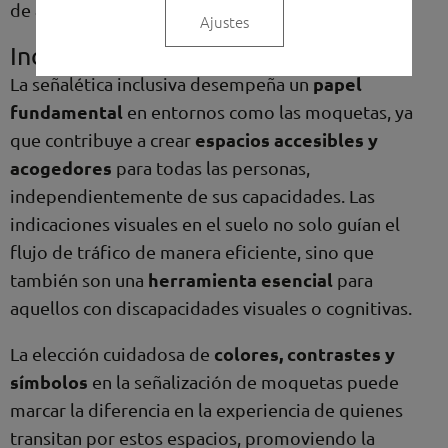
de amarillo (5420) y negro (9991).
Ajustes
Inclusividad y señalética
papel
La señalética inclusiva desempeña un
fundamental
en entornos como las moquetas, ya
espacios accesibles y
que contribuye a crear
acogedores
para todas las personas,
independientemente de sus capacidades. Las
indicaciones visuales en el suelo no solo guían el
flujo de tráfico de manera eficiente, sino que
herramienta esencial
también son una
para
aquellos con discapacidades visuales o cognitivas.
colores, contrastes y
La elección cuidadosa de
símbolos
en la señalización de moquetas puede
marcar la diferencia en la experiencia de quienes
transitan por estos espacios, promoviendo la