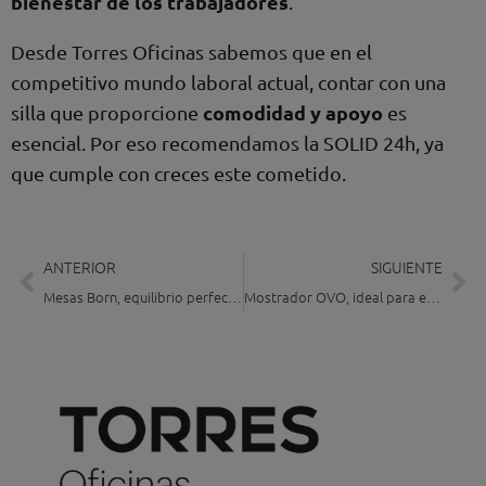
bienestar de los trabajadores
.
Desde Torres Oficinas sabemos que en el
competitivo mundo laboral actual, contar con una
comodidad y apoyo
silla que proporcione
es
esencial. Por eso recomendamos la SOLID 24h, ya
que cumple con creces este cometido.
Prev
Ne
ANTERIOR
SIGUIENTE
Mesas Born, equilibrio perfecto entre funcionalidad y belleza
Mostrador OVO, ideal para espacios reducidos