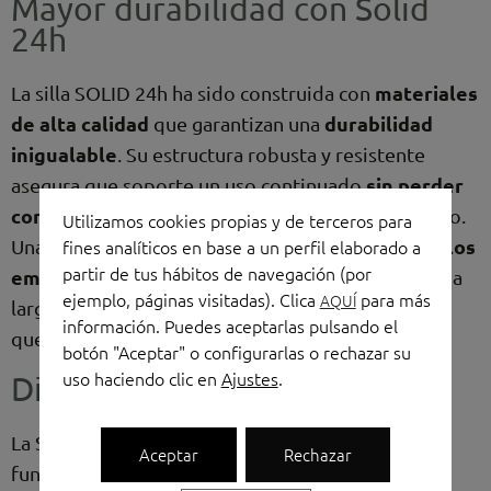
Mayor durabilidad con Solid
24h
materiales
La silla SOLID 24h ha sido construida con
de alta calidad
durabilidad
que garantizan una
inigualable
. Su estructura robusta y resistente
sin perder
asegura que soporte un uso continuado
comodidad ni funcionalidad
a lo largo del tiempo.
Utilizamos cookies propias y de terceros para
no solo beneficia la salud de los
Una inversión que
fines analíticos en base a un perfil elaborado a
partir de tus hábitos de navegación (por
empleados
, sino también la solvencia económica a
ejemplo, páginas visitadas). Clica
para más
AQUÍ
largo plazo para las empresas, dado que no tiene
información. Puedes aceptarlas pulsando el
que volver a efectuar un gasto en sillas.
botón "Aceptar" o configurarlas o rechazar su
uso haciendo clic en
Ajustes
.
Diseño estético y profesional
La Silla SOLID 24h no solo brilla por su
Aceptar
Rechazar
por su estética
funcionalidad, sino también
. Su