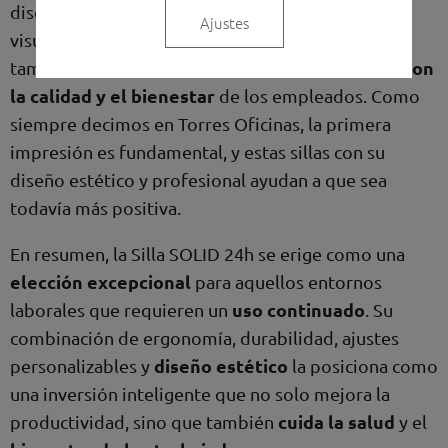
diseño moderno y profesional eleva el aspecto
Ajustes
visual de cualquier espacio de trabajo. Además,
mensaje de compromiso con
también transmite un
la calidad y el bienestar
de los empleados. Como
siempre decimos en Torres Oficinas, la primera
impresión es fundamental, y estas sillas con su
diseño estético y profesional ayudan a que sea
todavía más positiva.
En resumen, la Silla SOLID 24h se erige como una
elección excepcional
para aquellos entornos
uso continuado
laborales que requieren un
. Su
combinación de ergonomía, durabilidad, ajustes
diseño estético
personalizables y
la posiciona como
una inversión inteligente que no solo mejora la
cuida la salud
productividad, sino que también
y el