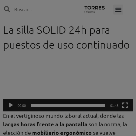
Ir
Search
Search
al
contenido
La silla SOLID 24h para
puestos de uso continuado
Reproductor
de
vídeo
00:00
01:43
En el vertiginoso mundo laboral actual, donde las
largas horas frente a la pantalla
son la norma, la
mobiliario ergonómico
elección de
se vuelve