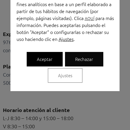
fines analíticos en base a un perfil elaborado a
partir de tus hábitos de navegación (por
ejemplo, páginas visitadas). Clica
para más
Linkedin
Instagram
Facebook
Shopping-
Shopping-
AQUÍ
información. Puedes aceptarlas pulsando el
bag
cart
botón "Aceptar" o configurarlas o rechazar su
Exposición y oficinas
uso haciendo clic en
Ajustes
.
976 436 211
comercial@torresoficinas.com
Aceptar
Rechazar
Plaza del Portillo
Conde Aranda 124
Ajustes
50003 Zaragoza
Horario atención al cliente
L-J 8:30 – 14:00 y 15:00 – 18:00
V 8:30 – 15:00