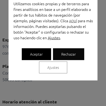
Utilizamos cookies propias y de terceros para
fines analíticos en base a un perfil elaborado a
partir de tus hábitos de navegación (por
ejemplo, páginas visitadas). Clica
para más
AQUÍ
información. Puedes aceptarlas pulsando el
Linkedin
Instagram
Facebook
Shopping-
Shopping-
botón "Aceptar" o configurarlas o rechazar su
bag
cart
uso haciendo clic en
Ajustes
.
Exposición y oficinas
976 436 211
comercial@torresoficinas.com
Aceptar
Rechazar
Plaza del Portillo
Ajustes
Conde Aranda 124
50003 Zaragoza
Horario atención al cliente