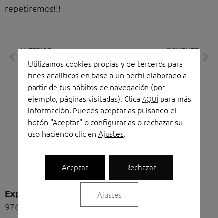
repetiremos!!!
Prev
Ne
ANTERIOR
SIGUIENTE
Utilizamos cookies propias y de terceros para
Visita a AKABA
Reportaje de Torres Oficinas en la revista SPEND IN
fines analíticos en base a un perfil elaborado a
partir de tus hábitos de navegación (por
ejemplo, páginas visitadas). Clica
para más
AQUÍ
información. Puedes aceptarlas pulsando el
botón "Aceptar" o configurarlas o rechazar su
uso haciendo clic en
Ajustes
.
Linkedin
Instagram
Facebook
Shopping-
Shopping-
Aceptar
Rechazar
bag
cart
Exposición y oficinas
Ajustes
976 436 211