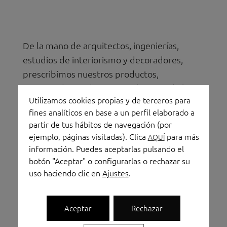
De la mano de arquitectos, ingenierías,
estudios de interiorismo y decoradores,
prescribimos nuestros productos,
asesorando a todos estos colectivos de las
Utilizamos cookies propias y de terceros para
últimas tendencias en auge.
fines analíticos en base a un perfil elaborado a
partir de tus hábitos de navegación (por
Nuestro showroom está enfocado, no sólo a
ejemplo, páginas visitadas). Clica
para más
AQUÍ
aquellos clientes, pymes o grandes cuentas
información. Puedes aceptarlas pulsando el
que vienen a recoger su proyecto, sino a
botón "Aceptar" o configurarlas o rechazar su
todos los prescriptores que realizan sus
uso haciendo clic en
Ajustes
.
pliegos o proyectos con nuestros productos.
Cuenta con tu showroom en el centro de
Aceptar
Rechazar
Zaragoza.